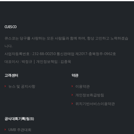
CUESCO
큐스코는 당구를 사랑하는 모든 사람들과 함께 하며, 항상 고민하고 노력하겠습
니다.
사업자등록번호 : 232-88-00250
통신판매업 제2017-충북청주-0962호
대표이사 : 박정규 | 개인정보책임 : 김종욱
고객센터
약관
뉴스 및 공지사항
이용약관
개인정보취급방침
위치기반서비스이용약관
공식대회기록(링크)
UMB 주관대회