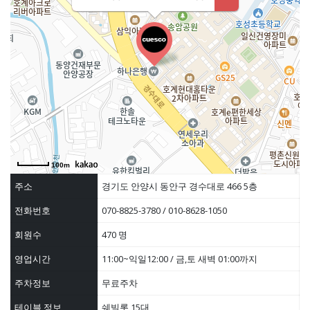
100m
주소
경기도 안양시 동안구 경수대로 466 5층
전화번호
070-8825-3780 / 010-8628-1050
회원수
470 명
영업시간
11:00~익일12:00 / 금,토 새벽 01:00까지
주차정보
무료주차
테이블 정보
쉐빌롯 15대