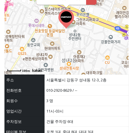
100m
주소
서울특별시 강동구 성내동 12-3, 2층
전화번호
010-2920-8629 / --
회원수
3 명
영업시간
11시-03시
주차정보
건물 주차장 6대
테이블 정보
포켓 1대, 중대 8대, 대대 3대