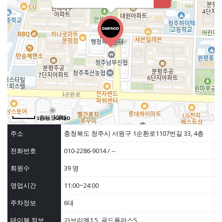
100m
주소
충청북도 청주시 서원구 1순환로1107번길 33, 4층
전화번호
010-2286-9014 / --
회원수
39 명
영업시간
11:00~24:00
주차정보
6대
테이블 정보
가브리엘1.5, 골드플러스S