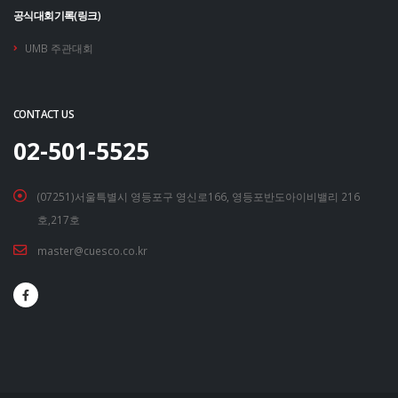
공식대회기록(링크)
UMB 주관대회
CONTACT US
02-501-5525
(07251)서울특별시 영등포구 영신로166, 영등포반도아이비밸리 216
호,217호
master@cuesco.co.kr