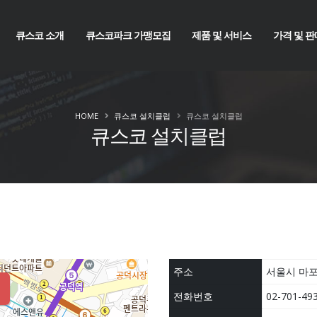
큐스코 소개
큐스코파크 가맹모집
제품 및 서비스
가격 및 판
HOME
큐스코 설치클럽
큐스코 설치클럽
큐스코 설치클럽
주소
서울시 마포
전화번호
02-701-493