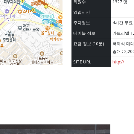
회원수
1327 명
영업시간
주차정보
4시간 무료
테이블 정보
가브리엘 1
요금 정보 (10분)
국제식 대대 :
중대 : 2,2
SITE URL
http://