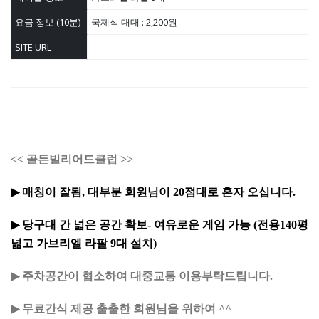
요금 정보 (10분)
국제식 대대 : 2,200원
SITE URL
<< 골든빌리어드클럽 >>
▶
매칭이 잘됨
,
대부분 회원님이
20
점대로 혼자 오십니다
.
▶
당구대 간 넓은 공간 확보
-
여유로운 게임 가능
(전용140
평
넒고 가브리엘 라팔
9
대 설치
)
▶
주차공간이 협소하여 대중교통 이용부탁드립니다.
▶
무료간식 제공 출출한 회원님을 위하여
^^