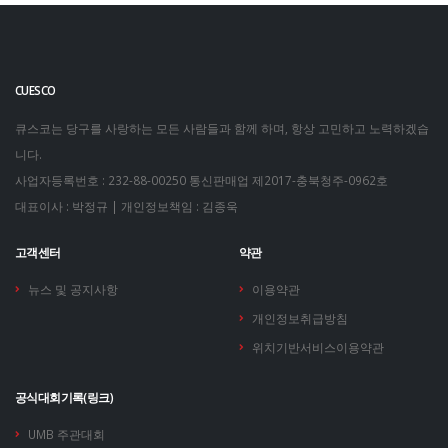
CUESCO
큐스코는 당구를 사랑하는 모든 사람들과 함께 하며, 항상 고민하고 노력하겠습
니다.
사업자등록번호 : 232-88-00250
통신판매업 제2017-충북청주-0962호
대표이사 : 박정규 | 개인정보책임 : 김종욱
고객센터
약관
뉴스 및 공지사항
이용약관
개인정보취급방침
위치기반서비스이용약관
공식대회기록(링크)
UMB 주관대회