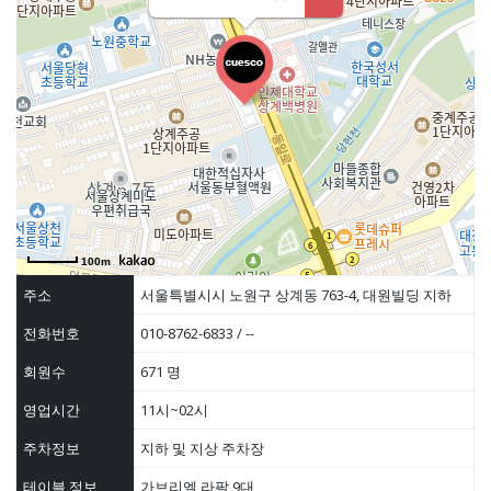
100m
주소
서울특별시시 노원구 상계동 763-4, 대원빌딩 지하
전화번호
010-8762-6833 / --
회원수
671 명
영업시간
11시~02시
주차정보
지하 및 지상 주차장
테이블 정보
가브리엘 라팔 9대