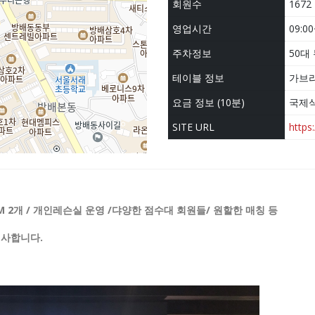
회원수
1672
영업시간
09:0
주차정보
50대
테이블 정보
가브리
요금 정보 (10분)
국제식 
SITE URL
https
M 2개 / 개인레슨실 운영 /댜양한 점수대 회원들/ 원할한 매칭 등
선사합니다.