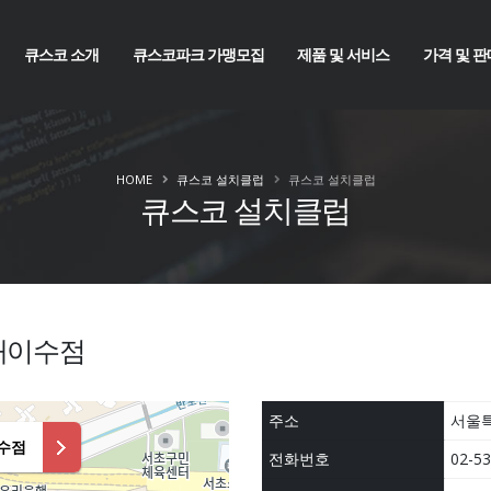
큐스코 소개
큐스코파크 가맹모집
제품 및 서비스
가격 및 판
HOME
큐스코 설치클럽
큐스코 설치클럽
큐스코 설치클럽
배이수점
주소
서울특
수점
전화번호
02-53