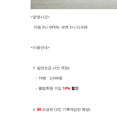
<운영시간>
아침 9시 OPEN, 새벽 3시 CLOSE
<
이용안내
>
1.
일반요금
(2
인 게임
)
- 10
분
: 2,500
원
- 클럽회원 가입
10%
할인
2.
88
요금제
(2
인 기록게임만 해당
)