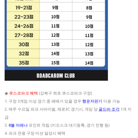
◉
큐스코파크 혜택
(강북구 최초 큐스코파크 구장)
1. 구장 3게임 이상 경기 중 패배가 있을 경우
행운자판기
이용 가능
2. 매주 수요일 파크 서바이벌, 제로3C 경기시, 게임 당
골드바 조각
1개 지
급
3.
8볼 아레나
포인트 적립 (키오스크 대기등록, 경기 진행 등)
4. 파크 전용 구장 미션 달성시 혜택