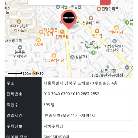
100m
주소
서울특별시 강북구 노해로70 우림빌딩 4층
전화번호
010-3940-0390 / 010-2887-2852
회원수
393 명
영업시간
(연중무휴) 오전11시~새벽4시
주차정보
지하주차장
테이블 정보
SIVISSIDIS 8대