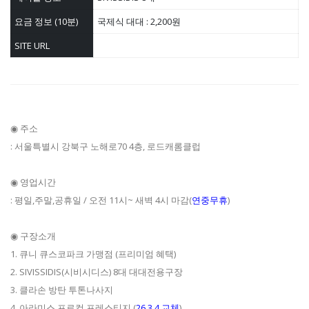
요금 정보 (10분)
국제식 대대 : 2,200원
SITE URL
◉ 주소
: 서울특별시 강북구 노해로70 4층, 로드캐롬클럽
◉ 영업시간
: 평일,주말,공휴일 / 오전 11시~ 새벽 4시 마감(
연중무휴
)
◉ 구장소개
1. 큐니 큐스코파크 가맹점 (프리미엄 혜택)
2. SIVISSIDIS(시비시디스) 8대 대대전용구장
3. 클라손 방탄 투톤나사지
4. 아라미스 프로컵 프레스티지 (
26.3.4 교체
)