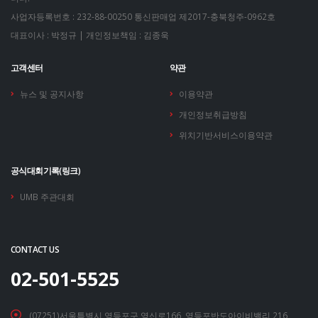
사업자등록번호 : 232-88-00250
통신판매업 제2017-충북청주-0962호
대표이사 : 박정규 | 개인정보책임 : 김종욱
고객센터
약관
뉴스 및 공지사항
이용약관
개인정보취급방침
위치기반서비스이용약관
공식대회기록(링크)
UMB 주관대회
CONTACT US
02-501-5525
(07251)서울특별시 영등포구 영신로166, 영등포반도아이비밸리 216