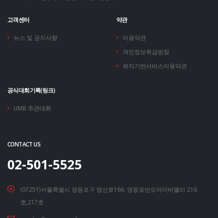
고객센터
약관
뉴스 및 공지사항
이용약관
개인정보취급방침
위치기반서비스이용약관
공식대회기록(링크)
UMB 주관대회
CONTACT US
02-501-5525
(07251)서울특별시 영등포구 영신로166, 영등포반도아이비밸리 216
호,217호