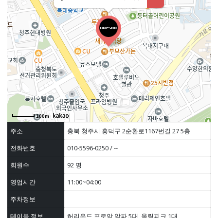
100m
주소
충북 청주시 흥덕구 2순환로1167번길 27 5층
전화번호
010-5596-0250 / --
회원수
92 명
영업시간
11:00~04:00
주차정보
테이블 정보
허리우드 프로암 알파 5대, 올림피크 1대