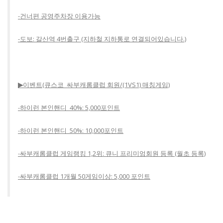
-건너편 공영주차장 이용가능
-
도보:
갈산역 4번출구
(지하철 지하통로 연결되어있습니다.)
▶
이벤트(큐스코_싸부캐롬클럽 회원/(1VS1) 매칭게임)
-하이런 본인핸디_40%: 5,000포인트
-하이런 본인핸디_50%: 10,000포인트
-싸부캐롬클럽 게임랭킹 1,2위: 큐니 프리미엄회원 등록 (월초 등록)
-싸부캐롬클럽 1개월 50게임이상: 5,000 포인트