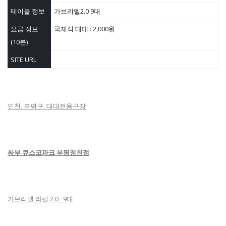
테이블 정보
가브리엘2.0 9대
요금 정보
국제식 대대 : 2,000원
(10분)
SITE URL
​인천. 부평구. 대대전용구장
싸부 큐스코파크 부평청천점
가브리엘 라팔 2.0 9대​