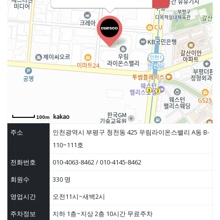
100m
주소
인천광역시 부평구 청천동 425 우림라이온스밸리 A동 B-
110~111호
전화번호
010-4063-8462 / 010-4145-8462
회원수
330 명
영업시간
오전11시~새벽2시
주차정보
지하 1층~지상 2층 10시간 무료주차