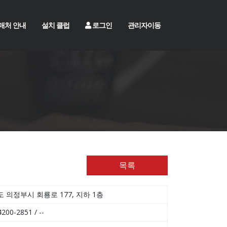
매처 안내
설치 클럽
로그인
관리자이동
목록
 의정부시 회룡로 177, 지하 1층
200-2851 / --