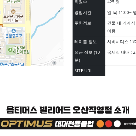
회원수
425 명
영업시간
일-목 11:00~ 
주차정보
건물 내 기계식
이용
테이블 정보
시비시디스 17
요금 정보 (10
국제식 대대 : 2
분)
SITE URL