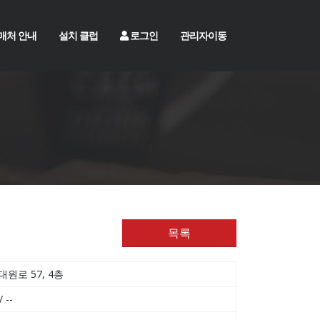
매처 안내
설치 클럽
로그인
관리자이동
목록
원로 57, 4층
 --