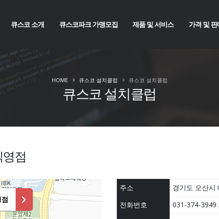
큐스코 소개
큐스코파크 가맹모집
제품 및 서비스
가격 및 판
HOME
큐스코 설치클럽
큐스코 설치클럽
큐스코 설치클럽
직영점
주소
경기도 오산시 대
영점
전화번호
031-374-3949 /