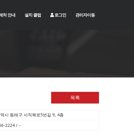
매처 안내
설치 클럽
로그인
관리자이동
목록
역시 동래구 사직북로5번길 9, 4층
6-2224 / --