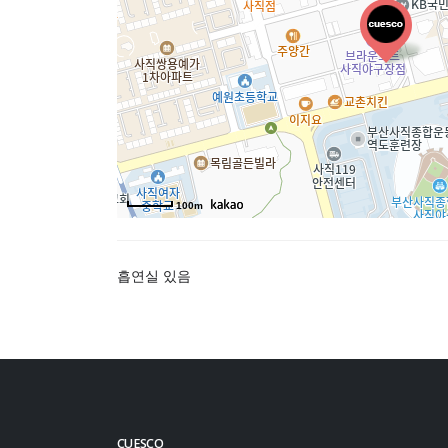
100m
흡연실 있음
CUESCO