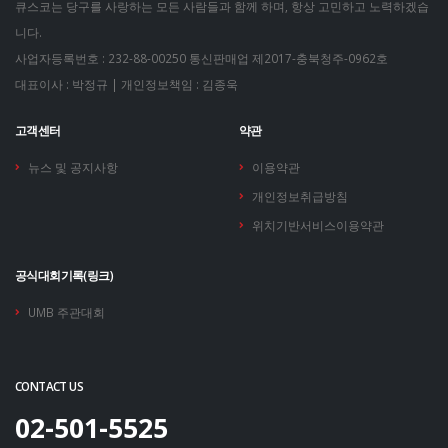
큐스코는 당구를 사랑하는 모든 사람들과 함께 하며, 항상 고민하고 노력하겠습
니다.
사업자등록번호 : 232-88-00250
통신판매업 제2017-충북청주-0962호
대표이사 : 박정규 | 개인정보책임 : 김종욱
고객센터
약관
뉴스 및 공지사항
이용약관
개인정보취급방침
위치기반서비스이용약관
공식대회기록(링크)
UMB 주관대회
CONTACT US
02-501-5525