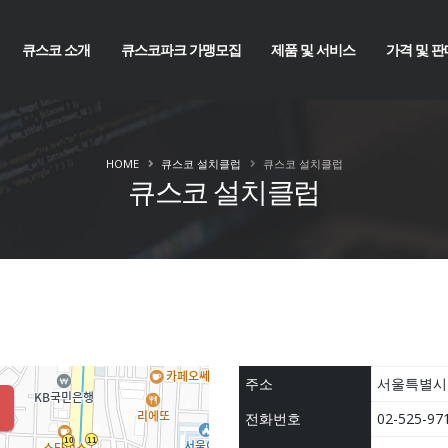
큐스코 소개
큐스코파크 가맹모집
제품 및 서비스
가격 및 판
HOME
큐스코 설치클럽
큐스코 설치클럽
큐스코 설치클럽
주소
서울특별시 
전화번호
02-525-97