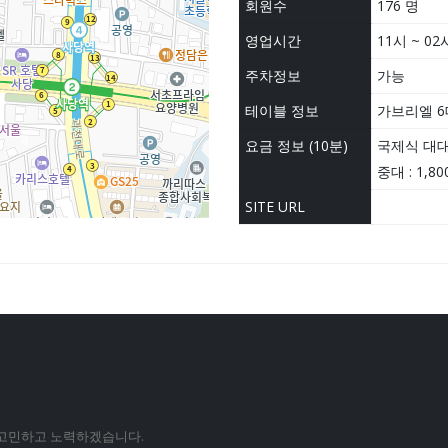
회원수
176 명
영업시간
11시 ~ 02
주차정보
가능
테이블 정보
가브리엘 6
요금 정보 (10분)
국제식 대대 
중대 : 1,8
SITE URL
 고민하고 노력하겠습니다.