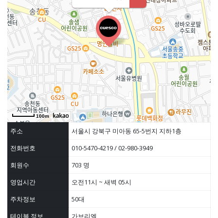
100m
주소
서울시 강북구 미아동 65-5번지 지하1층
전화번호
010-5470-4219 / 02-980-3949
회원수
703 명
영업시간
오전11시 ~ 새벽 05시
주차정보
50대
테이블 정보
가브리엘