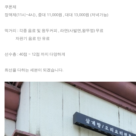
쿠폰제
정액제(11시~4시) , 중대 11,000원 , 대대 13,000원 (저녁가능)
먹거리 : 각종 음료 및 원두커피 , 라면(사발면,왕뚜껑) 무료
자판기 음료 만 유료
선수층 : 40점 ~ 12점 까지 다양하게
최선을 다하는 세븐이 되겠습니다.